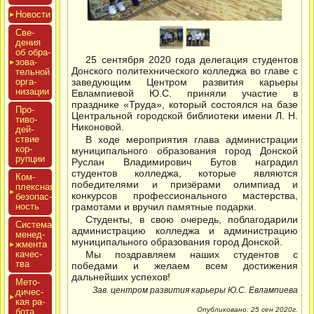
Новос­ти
Све­
дения
об об­ра­
25 сентября 2020 года делегация студентов
зова­
Донского политехнического колледжа во главе с
тель­ной
ор­га­
заведующим Центром развития карьеры
низа­ции
Евлампиевой Ю.С. приняли участие в
празднике «Труда», который состоялся на базе
Про­
Центральной городской библиотеки имени Л. Н.
тиво­
Никоновой.
дей­
ствие
В ходе мероприятия глава администрации
кор­
муниципального образования город Донской
рупции
Руслан Владимирович Бутов наградил
студентов колледжа, которые являются
Ком­
победителями и призёрами олимпиад и
плексная
конкурсов профессионального мастерства,
бе­зопас­
ность
грамотами и вручил памятные подарки.
Студенты, в свою очередь, поблагодарили
Сис­те­ма
администрацию колледжа и администрацию
ме­нед­
муниципального образования город Донской.
жмен­та
ка­чес­
Мы поздравляем наших студентов с
тва
победами и желаем всем достижения
дальнейших успехов!
Мето­
Зав. центром развития карьеры Ю.С. Евлампиева
дичес­
кая ра­
Опубликовано: 25 сен 2020г.
бота