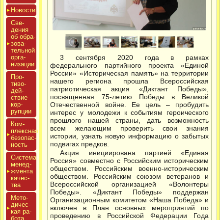
Новос­ти
Све­
дения
об об­ра­
зова­
тель­ной
ор­га­
3 сентября 2020 года в рамках
низа­ции
федерального партийного проекта «Единой
России» «Историческая память» на территории
Про­
нашего региона прошла Всероссийская
тиво­
патриотическая акция «Диктант Победы»,
дей­
посвященная 75-летию Победы в Великой
ствие
кор­
Отечественной войне. Ее цель – пробудить
рупции
интерес у молодежи к событиям героического
прошлого нашей страны, дать возможность
Ком­
всем желающим проверить свои знания
плексная
истории, узнать новую информацию о забытых
бе­зопас­
подвигах предков.
ность
Акция инициирована партией «Единая
Сис­те­ма
Россия» совместно с Российским историческим
ме­нед­
обществом. Российским военно-историческим
жмен­та
обществом. Российским союзом ветеранов и
ка­чес­
Всероссийской организацией «Волонтеры
тва
Победы». «Диктант Победы» поддержан
Мето­
Организационным комитетом «Наша Победа» и
дичес­
включен в План основных мероприятий по
кая ра­
проведению в Российской Федерации Года
бота