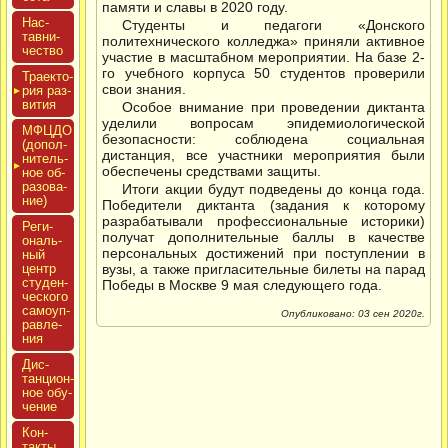
памяти и славы в 2020 году.
Нас­
Студенты и педагоги «Донского
тавни­
политехнического колледжа» приняли активное
чес­тво
участие в масштабном мероприятии. На базе 2-
го учебного корпуса 50 студентов проверили
Тра­ек­то­
свои знания.
рия раз­
ви­тия
Особое внимание при проведении диктанта
уделили вопросам эпидемиологической
МФЦДО
безопасности: соблюдена социальная
(до­пол­
дистанция, все участники мероприятия были
ни­тель­
обеспечены средствами защиты.
ное об­
ра­зова­
Итоги акции будут подведены до конца года.
ние)
Победители диктанта (задания к которому
разрабатывали профессиональные историки)
Реги­
получат дополнительные баллы в качестве
ональ­
персональных достижений при поступлении в
ный
центр
вузы, а также пригласительные билеты на парад
сту­ден­
Победы в Москве 9 мая следующего года.
ческо­го
са­мо­уп­
Опубликовано: 03 сен 2020г.
равле­
ния
Дис­
танци­он­
ное обу­
чение
Кон­
такты