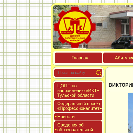
Глав­ная
Аби­тури­
ВИКТОРИ
ЦОПП по
нап­равле­нию «ИКТ»
Туль­ской об­ласти
Феде­раль­ный про­ект
«Про­фес­си­она­литет»
Новос­ти
Све­дения об
об­ра­зова­тель­ной