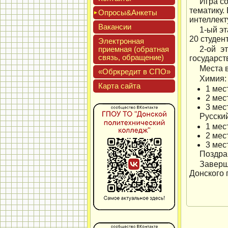
Игра со
тематику.
Опро­сы&Анке­ты
интеллект
Вакан­сии
1-ый эт
20 студен
Элек­трон­ная
при­ем­ная (об­ратная
2-ой э
связь, об­ра­щение)
государст
Места 
«Обркре­дит в СПО»
Химия:
Кар­та сай­та
1 мес
2 мес
3 мес
Русский
1 мест
2 мес
3 мест
Поздра
Заверш
Донского 