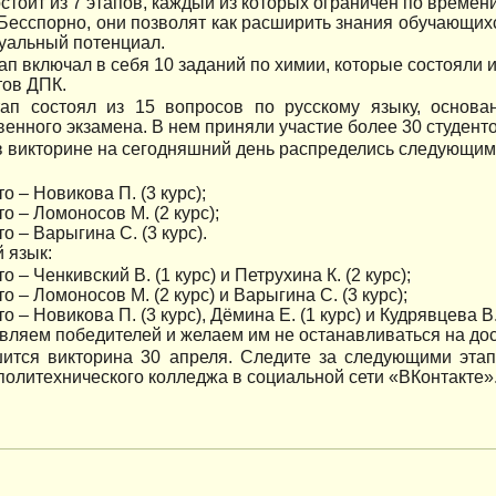
стоит из 7 этапов, каждый из которых ограничен по времен
 Бесспорно, они позволят как расширить знания обучающихся
уальный потенциал.
ап включал в себя 10 заданий по химии, которые состояли 
тов ДПК.
тап состоял из 15 вопросов по русскому языку, основ
венного экзамена. В нем приняли участие более 30 студенто
в викторине на сегодняшний день распределись следующим
то – Новикова П. (3 курс);
то – Ломоносов М. (2 курс);
то – Варыгина С. (3 курс).
 язык:
о – Ченкивский В. (1 курс) и Петрухина К. (2 курс);
то – Ломоносов М. (2 курс) и Варыгина С. (3 курс);
о – Новикова П. (3 курс), Дёмина Е. (1 курс) и Кудрявцева В. 
вляем победителей и желаем им не останавливаться на дос
ится викторина 30 апреля. Следите за следующими эта
политехнического колледжа в социальной сети «ВКонтакте»