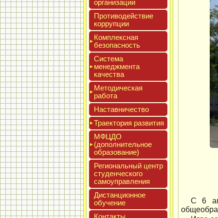
ор­га­низа­ции
Про­тиво­дей­ствие
кор­рупции
Ком­плексная
бе­зопас­ность
Сис­те­ма
ме­нед­жмен­та
ка­чес­тва
Мето­дичес­кая
ра­бота
Нас­тавни­чес­тво
Тра­ек­то­рия раз­ви­тия
МФЦДО
(до­пол­ни­тель­ное
об­ра­зова­ние)
Реги­ональ­ный центр
сту­ден­ческо­го
са­мо­уп­равле­ния
Дис­танци­он­ное
С 6 ап
обу­чение
общеобраз
Кон­такты