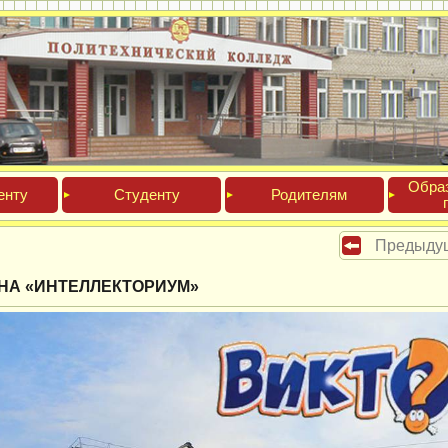
Обра­
ен­ту
Сту­ден­ту
Роди­телям
Предыду
НА «ИНТЕЛЛЕКТОРИУМ»