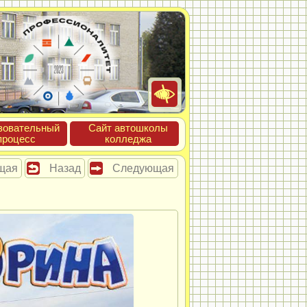
зова­тель­ный
Сайт ав­тошко­лы
про­цесс
кол­леджа
щая
Назад
Следующая