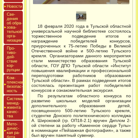
Новос­ти
Све­
дения
об об­ра­
18 февраля 2020 года в Тульской областной
зова­
универсальной научной библиотеке состоялось
тель­ной
ор­га­
торжественное подведение итогов и
низа­ции
награждение победителей конкурсов,
приуроченных к 75-летию Победы в Великой
Про­
Отечественной войне и 500-летию Тульского
тиво­
кремля. Организаторами данного мероприятия
дей­
стали министерство образования Тульской
ствие
кор­
области, ГОУ ДПО Тульской области «Институт
рупции
повышения квалификации и профессиональной
переподготовки работников образования
Ком­
Тульской области». В рамках подведения итогов
плексная
состоялась презентация работ победителей
бе­зопас­
конкурсов и ознакомительная экскурсия.
ность
По результатам областного конкурса по
Сис­те­ма
развитию школьных моделей организации
ме­нед­
дополнительного образования детей,
жмен­та
посвященного 500-летию Тульского кремля,
ка­чес­
студентке Донского политехнического колледжа
тва
А. Широковой (гр. ОП18-2.1) вручен Диплом 2-
Мето­
ой степени за работу «Каменное сердце Тулы»
дичес­
в номинации «Пейзажная фотография», а также
кая ра­
был вручен памятный сувенир.
бота