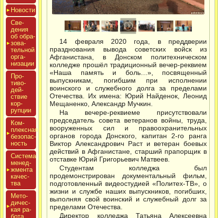
Новос­ти
Све­
дения
об об­ра­
14 февраля 2020 года, в преддверии
зова­
празднования вывода советских войск из
тель­ной
ор­га­
Афганистана, в Донском политехническом
низа­ции
колледже прошёл традиционный вечер-реквием
«Наша память и боль…», посвященный
Про­
выпускникам, погибшим при исполнении
тиво­
воинского и служебного долга за пределами
дей­
Отечества. Их имена: Юрий Найденок, Леонид
ствие
кор­
Мещаненко, Александр Мучкин.
рупции
На вечере-реквиеме присутствовали
председатель совета ветеранов войны, труда,
Ком­
вооруженных сил и правоохранительных
плексная
органов города Донского, капитан 2-го ранга
бе­зопас­
ность
Виктор Александрович Раст и ветеран боевых
действий в Афганистане, старший прапорщик в
Сис­те­ма
отставке Юрий Григорьевич Матвеев.
ме­нед­
Студентам колледжа был
жмен­та
продемонстрирован документальный фильм,
ка­чес­
тва
подготовленный видеостудией «Политех-ТВ», о
жизни и службе наших выпускников, погибших,
Мето­
выполняя свой воинский и служебный долг за
дичес­
пределами Отечества.
кая ра­
Директор колледжа Татьяна Алексеевна
бота