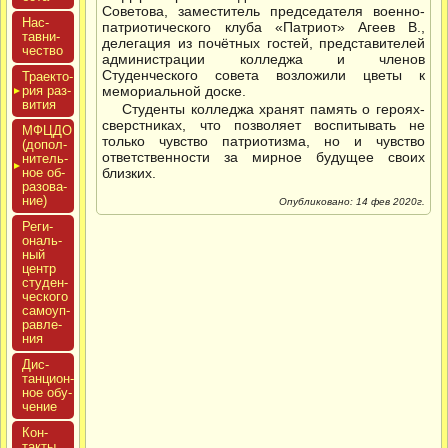
Советова, заместитель председателя военно-
Нас­
патриотического клуба «Патриот» Агеев В.,
тавни­
делегация из почётных гостей, представителей
чес­тво
администрации колледжа и членов
Студенческого совета возложили цветы к
Тра­ек­то­
рия раз­
мемориальной доске.
ви­тия
Студенты колледжа хранят память о героях-
сверстниках, что позволяет воспитывать не
МФЦДО
только чувство патриотизма, но и чувство
(до­пол­
ответственности за мирное будущее своих
ни­тель­
ное об­
близких.
ра­зова­
ние)
Опубликовано: 14 фев 2020г.
Реги­
ональ­
ный
центр
сту­ден­
ческо­го
са­мо­уп­
равле­
ния
Дис­
танци­он­
ное обу­
чение
Кон­
такты