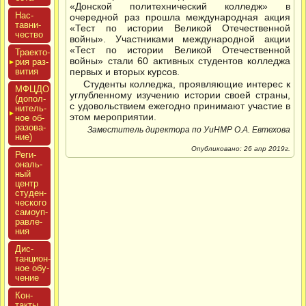
«Донской политехнический колледж» в
Нас­
очередной раз прошла международная акция
тавни­
«Тест по истории Великой Отечественной
чес­тво
войны». Участниками международной акции
«Тест по истории Великой Отечественной
Тра­ек­то­
войны» стали 60 активных студентов колледжа
рия раз­
ви­тия
первых и вторых курсов.
Студенты колледжа, проявляющие интерес к
МФЦДО
углубленному изучению истории своей страны,
(до­пол­
с удовольствием ежегодно принимают участие в
ни­тель­
этом мероприятии.
ное об­
ра­зова­
Заместитель директора по УиНМР О.А. Евтехова
ние)
Опубликовано: 26 апр 2019г.
Реги­
ональ­
ный
центр
сту­ден­
ческо­го
са­мо­уп­
равле­
ния
Дис­
танци­он­
ное обу­
чение
Кон­
такты