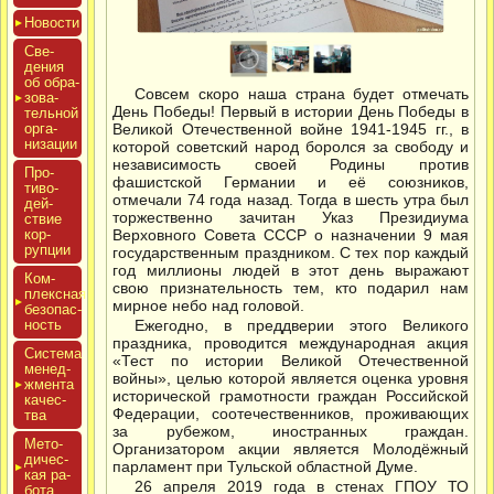
Новос­ти
Све­
дения
об об­ра­
Совсем скоро наша страна будет отмечать
зова­
День Победы! Первый в истории День Победы в
тель­ной
ор­га­
Великой Отечественной войне 1941-1945 гг., в
низа­ции
которой советский народ боролся за свободу и
независимость своей Родины против
Про­
фашистской Германии и её союзников,
тиво­
отмечали 74 года назад. Тогда в шесть утра был
дей­
торжественно зачитан Указ Президиума
ствие
кор­
Верховного Совета СССР о назначении 9 мая
рупции
государственным праздником. С тех пор каждый
год миллионы людей в этот день выражают
Ком­
свою признательность тем, кто подарил нам
плексная
мирное небо над головой.
бе­зопас­
ность
Ежегодно, в преддверии этого Великого
праздника, проводится международная акция
Сис­те­ма
«Тест по истории Великой Отечественной
ме­нед­
войны», целью которой является оценка уровня
жмен­та
исторической грамотности граждан Российской
ка­чес­
Федерации, соотечественников, проживающих
тва
за рубежом, иностранных граждан.
Мето­
Организатором акции является Молодёжный
дичес­
парламент при Тульской областной Думе.
кая ра­
26 апреля 2019 года в стенах ГПОУ ТО
бота