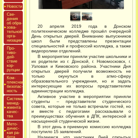
Новос­ти
Све­
дения
об об­ра­
20 апреля 2019 года в Донском
зова­
политехническом колледже прошёл очередной
тель­ной
ор­га­
День открытых дверей. Вниманию выпускников
низа­ции
школ были представлены презентации
специальностей и профессий колледжа, а также
Про­
видеоролики отделений.
тиво­
В мероприятии приняли участие школьники и
дей­
ствие
их родители из г. Донской, г. Новомосковск, г.
кор­
Узловая и Кимовского района. Участники Дня
рупции
открытых дверей получили возможность не
только окунуться в атмо-сферу
Ком­
образовательного учреждения, но и задать
плексная
интересующие их вопросы представителям
бе­зопас­
ность
администрации колледжа.
Активное участие в мероприятии приняли
Сис­те­ма
студенты – представители студенческого
ме­нед­
совета, которые не только встречали гостей, но
жмен­та
и вместе с педагогами рассказывали о
ка­чес­
тва
преимуществах обучения в ДПК, интересной и
насыщенной студенческой жизни.
Мето­
В этот день в приемную комиссию колледжа
дичес­
поступило 15 заявлений.
кая ра­
бота
Надеемся, что участники Дней открытых