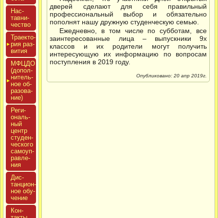
дверей сделают для себя правильный
Нас­
профессиональный выбор и обязательно
тавни­
пополнят нашу дружную студенческую семью.
чес­тво
Ежедневно, в том числе по субботам, все
Тра­ек­то­
заинтересованные лица – выпускники 9х
рия раз­
классов и их родители могут получить
ви­тия
интересующую их информацию по вопросам
поступления в 2019 году.
МФЦДО
(до­пол­
Опубликовано: 20 апр 2019г.
ни­тель­
ное об­
ра­зова­
ние)
Реги­
ональ­
ный
центр
сту­ден­
ческо­го
са­мо­уп­
равле­
ния
Дис­
танци­он­
ное обу­
чение
Кон­
такты