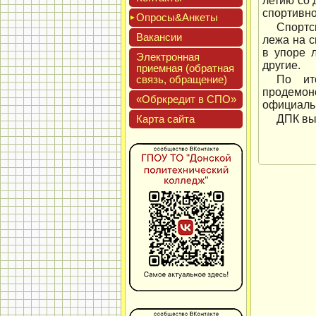
летию со 
спортивно
Опро­сы&Анке­ты
Спортс
Вакан­сии
лежа на с
в упоре 
Элек­трон­ная
другие.
при­ем­ная (об­ратная
связь, об­ра­щение)
По ит
продемонс
«Обркре­дит в СПО»
официальн
Кар­та сай­та
ДПК вы