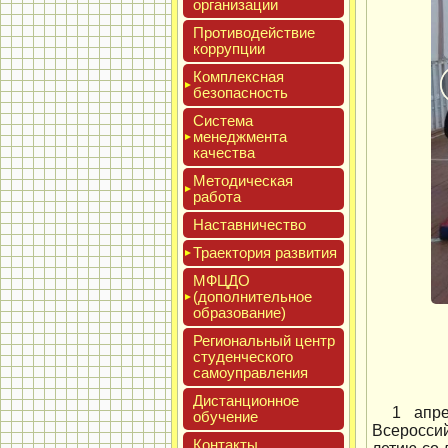
ор­га­низа­ции
Про­тиво­дей­ствие
кор­рупции
Ком­плексная
бе­зопас­ность
Сис­те­ма
ме­нед­жмен­та
ка­чес­тва
Мето­дичес­кая
ра­бота
Нас­тавни­чес­тво
Тра­ек­то­рия раз­ви­тия
МФЦДО
(до­пол­ни­тель­ное
об­ра­зова­ние)
Реги­ональ­ный центр
сту­ден­ческо­го
са­мо­уп­равле­ния
Дис­танци­он­ное
1 апр
обу­чение
Всероссий
Кон­такты