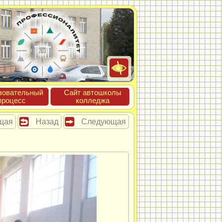
зова­тель­ный
Сайт ав­тошко­лы
про­цесс
кол­леджа
щая
Назад
Следующая