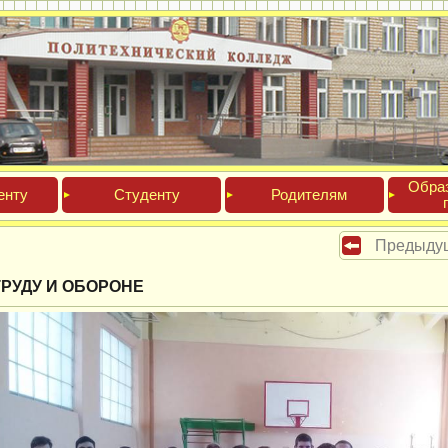
Обра­
ен­ту
Сту­ден­ту
Роди­телям
Предыду
ТРУДУ И ОБОРОНЕ