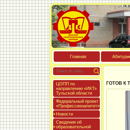
Глав­ная
Аби­тури­
ГОТОВ К 
ЦОПП по
нап­равле­нию «ИКТ»
Туль­ской об­ласти
Феде­раль­ный про­ект
«Про­фес­си­она­литет»
Новос­ти
Све­дения об
об­ра­зова­тель­ной