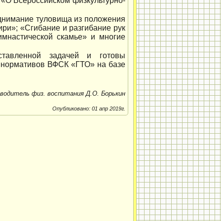
 «О Всероссийском физкультурно-
днимание туловища из положения
ири»; «Сгибание и разгибание рук
имнастической скамье» и многие
ставленной задачей и готовы
е нормативов ВФСК «ГТО» на базе
водитель физ. воспитания Д.О. Борькин
Опубликовано: 01 апр 2019г.