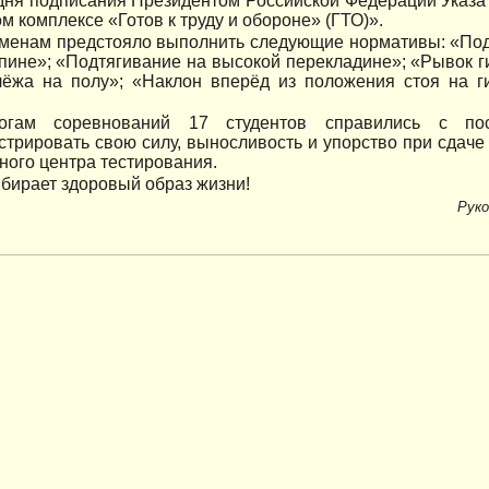
дня подписания Президентом Российской Федерации Указа
м комплексе «Готов к труду и обороне» (ГТО)».
менам предстояло выполнить следующие нормативы: «По
пине»; «Подтягивание на высокой перекладине»; «Рывок г
лёжа на полу»; «Наклон вперёд из положения стоя на г
огам соревнований 17 студентов справились с по
трировать свою силу, выносливость и упорство при сдач
ого центра тестирования.
бирает здоровый образ жизни!
Руко