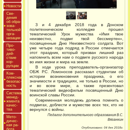
Новос­ти
Све­
дения
об об­ра­
3 и 4 декабря 2018 года в Донском
зова­
политехническом колледже прошел
тель­ной
ор­га­
тематический Урок мужества «Имя твое
низа­ции
неизвестно, подвиг твой бессмертен»,
посвященные Дню Неизвестного солдата. Вот
Про­
уже четыре года подряд в России отмечается
тиво­
этот праздник, который призван лишний раз
дей­
напомнить всем нам о подвиге русского народа
ствие
кор­
во имя жизни и мира на земле.
рупции
В ходе урока преподаватель-организатор
ОБЖ Р.С. Ломоносов рассказал студентам об
Ком­
истории возникновения праздника, о его
плексная
значимости и традициях, не только в России, но
бе­зопас­
ность
и во всем мире, а также презентовал
тематический видеофильм посвященный Дню
Сис­те­ма
воинской славы России.
ме­нед­
Современная молодежь должна помнить о
жмен­та
подвигах, доблести и мужестве всех тех, кто не
ка­чес­
тва
вернулся с войны.
Педагог дополнительного образования В.С.
Мето­
Вязанкин
дичес­
кая ра­
Опубликовано: 04 дек 2018г.
бота