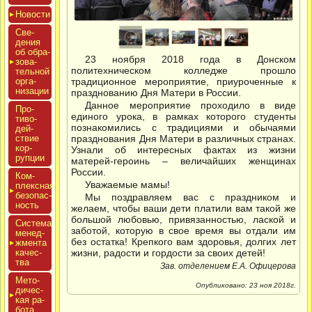
Новос­ти
Све­
дения
об об­ра­
23 ноября 2018 года в Донском
зова­
политехническом колледже прошло
тель­ной
ор­га­
традиционное мероприятие, приуроченные к
низа­ции
празднованию Дня Матери в России.
Данное мероприятие проходило в виде
Про­
единого урока, в рамках которого студенты
тиво­
познакомились с традициями и обычаями
дей­
ствие
празднования Дня Матери в различных странах.
кор­
Узнали об интересных фактах из жизни
рупции
матерей-героинь – величайших женщинах
России.
Ком­
Уважаемые мамы!
плексная
бе­зопас­
Мы поздравляем вас с праздником и
ность
желаем, чтобы ваши дети платили вам такой же
большой любовью, привязанностью, лаской и
Сис­те­ма
заботой, которую в свое время вы отдали им
ме­нед­
без остатка! Крепкого вам здоровья, долгих лет
жмен­та
ка­чес­
жизни, радости и гордости за своих детей!
тва
Зав. отделением Е.А. Офицерова
Мето­
Опубликовано: 23 ноя 2018г.
дичес­
кая ра­
бота