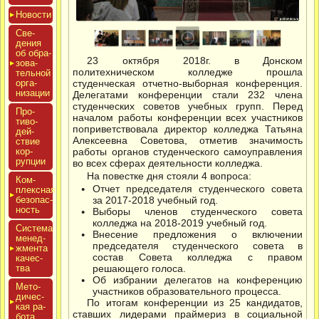
Новос­ти
Све­
дения
об об­ра­
23 октября 2018г. в Донском
зова­
политехническом колледже прошла
тель­ной
ор­га­
студенческая отчетно-выборная конференция.
низа­ции
Делегатами конференции стали 232 члена
студенческих советов учебных групп. Перед
Про­
началом работы конференции всех участников
тиво­
поприветствовала директор колледжа Татьяна
дей­
Алексеевна Советова, отметив значимость
ствие
кор­
работы органов студенческого самоуправления
рупции
во всех сферах деятельности колледжа.
На повестке дня стояли 4 вопроса:
Ком­
Отчет председателя студенческого совета
плексная
бе­зопас­
за 2017-2018 учебный год.
ность
Выборы членов студенческого совета
колледжа на 2018-2019 учебный год.
Сис­те­ма
Внесение предложения о включении
ме­нед­
председателя студенческого совета в
жмен­та
состав Совета колледжа с правом
ка­чес­
тва
решающего голоса.
Об избрании делегатов на конференцию
Мето­
участников образовательного процесса.
дичес­
По итогам конференции из 25 кандидатов,
кая ра­
ставших лидерами праймериз в социальной
бота