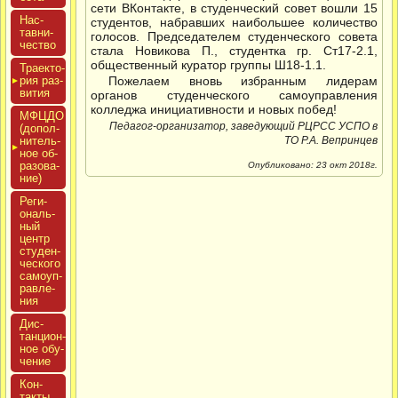
сети ВКонтакте, в студенческий совет вошли 15
Нас­
студентов, набравших наибольшее количество
тавни­
голосов. Председателем студенческого совета
чес­тво
стала Новикова П., студентка гр. Ст17-2.1,
общественный куратор группы Ш18-1.1.
Тра­ек­то­
рия раз­
Пожелаем вновь избранным лидерам
ви­тия
органов студенческого самоуправления
колледжа инициативности и новых побед!
МФЦДО
Педагог-организатор, заведующий РЦРСС УСПО в
(до­пол­
ни­тель­
ТО Р.А. Вепринцев
ное об­
ра­зова­
Опубликовано: 23 окт 2018г.
ние)
Реги­
ональ­
ный
центр
сту­ден­
ческо­го
са­мо­уп­
равле­
ния
Дис­
танци­он­
ное обу­
чение
Кон­
такты