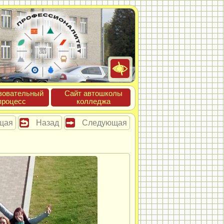
зова­тель­ный
Сайт ав­тошко­лы
про­цесс
кол­леджа
щая
Назад
Следующая