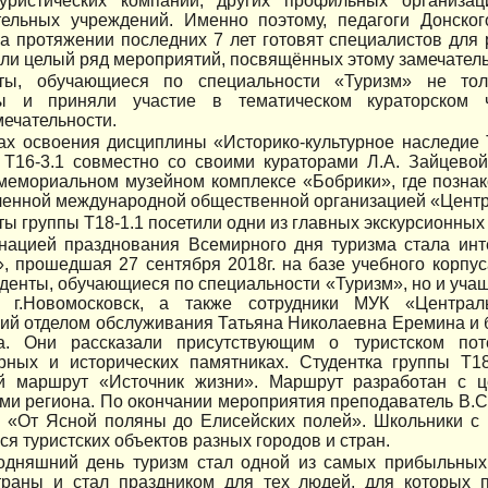
туристических компаний, других профильных организац
тельных учреждений. Именно поэтому, педагоги Донског
а протяжении последних 7 лет готовят специалистов для 
ли целый ряд мероприятий, посвящённых этому замечател
ты, обучающиеся по специальности «Туризм» не тол
ты и приняли участие в тематическом кураторском
ечательности.
ах освоения дисциплины «Историко-культурное наследие 
и Т16-3.1 совместно со своими кураторами Л.А. Зайцево
-мемориальном музейном комплексе «Бобрики», где позна
енной международной общественной организацией «Центр 
ты группы Т18-1.1 посетили одни из главных экскурсионных
нацией празднования Всемирного дня туризма стала инте
, прошедшая 27 сентября 2018г. на базе учебного корпу
уденты, обучающиеся по специальности «Туризм», но и уч
й, г.Новомосковск, а также сотрудники МУК «Центра
ий отделом обслуживания Татьяна Николаевна Еремина и 
. Они рассказали присутствующим о туристском поте
урных и исторических памятниках. Студентка группы Т1
ий маршрут «Источник жизни». Маршрут разработан с 
ми региона. По окончании мероприятия преподаватель В.С
у «От Ясной поляны до Елисейских полей». Школьники с 
я туристских объектов разных городов и стран.
одняшний день туризм стал одной из самых прибыльных
траны и стал праздником для тех людей, для которых 