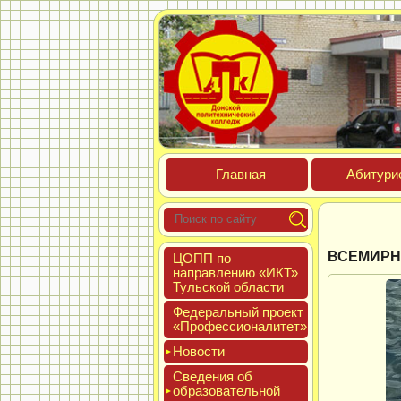
Глав­ная
Аби­тури­
ВСЕМИРН
ЦОПП по
нап­равле­нию «ИКТ»
Туль­ской об­ласти
Феде­раль­ный про­ект
«Про­фес­си­она­литет»
Новос­ти
Све­дения об
об­ра­зова­тель­ной