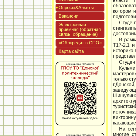
власти, 
образова
Опро­сы&Анке­ты
котором н
Вакан­сии
подготови
Студен
Элек­трон­ная
стенгазе
при­ем­ная (об­ратная
достоприм
связь, об­ра­щение)
В рамк
«Обркре­дит в СПО»
Т17-2.1 
историко
Кар­та сай­та
представл
Студен
Кульми
мастеров»
только ст
г.Донско
заведующ
Шишулина
архитект
туристск
источника
викторин
касающиес
На сег
многие с