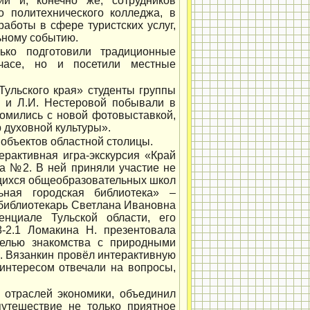
ий и, конечно же, сотрудников
о политехнического колледжа, в
работы в сфере туристских услуг,
ьному событию.
ько подготовили традиционные
 часе, но и посетили местные
Тульского края» студенты группы
й и Л.И. Нестеровой побывали в
комились с новой фотовыставкой,
духовной культуры».
 объектов областной столицы.
рактивная игра-экскурсия «Край
са №2. В ней приняли участие не
ащихся общеобразовательных школ
льная городская библиотека» –
библиотекарь Светлана Ивановна
нциале Тульской области, его
8-2.1 Ломакина Н. презентовала
целью знакомства с природными
. Вязанкин провёл интерактивную
интересом отвечали на вопросы,
 отраслей экономики, объединил
путешествие не только приятное