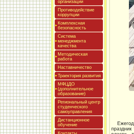
ор­га­низа­ции
Про­тиво­дей­ствие
кор­рупции
Ком­плексная
бе­зопас­ность
Сис­те­ма
ме­нед­жмен­та
ка­чес­тва
Мето­дичес­кая
ра­бота
Нас­тавни­чес­тво
Тра­ек­то­рия раз­ви­тия
МФЦДО
(до­пол­ни­тель­ное
об­ра­зова­ние)
Реги­ональ­ный центр
сту­ден­ческо­го
са­мо­уп­равле­ния
Дис­танци­он­ное
Ежегод
обу­чение
праздник 
Кон­такты