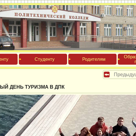
Обра­
ен­ту
Сту­ден­ту
Роди­телям
Предыду
ЫЙ ДЕНЬ ТУРИЗМА В ДПК