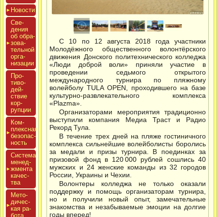
Новос­ти
Све­
дения
об об­ра­
С 10 по 12 августа 2018 года участники
зова­
Молодёжного общественного волонтёрского
тель­ной
ор­га­
движения Донского политехнического колледжа
низа­ции
«Люди доброй воли» приняли участие в
проведении седьмого открытого
Про­
международного турнира по пляжному
тиво­
волейболу TULA OPEN, проходившего на базе
дей­
культурно-развлекательного комплекса
ствие
кор­
«Plazma».
рупции
Организаторами мероприятия традиционно
выступили компания Медиа Траст и Радио
Ком­
Рекорд Тула.
плексная
бе­зопас­
В течение трех дней на пляже гостиничного
ность
комплекса сильнейшие волейболисты боролись
за медали и призы турнира. В поединках за
Сис­те­ма
призовой фонд в 120 000 рублей сошлись 40
ме­нед­
мужских и 24 женские команды из 32 городов
жмен­та
России, Украины и Чехии.
ка­чес­
тва
Волонтеры колледжа не только оказали
поддержку и помощь организаторам турнира,
Мето­
но и получили новый опыт, замечательные
дичес­
знакомства и незабываемые эмоции на долгие
кая ра­
годы вперед!
бота