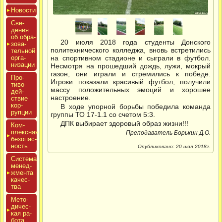
Новос­ти
Све­
дения
об об­ра­
20 июля 2018 года студенты Донского
зова­
политехнического колледжа, вновь встретились
тель­ной
ор­га­
на спортивном стадионе и сыграли в футбол.
низа­ции
Несмотря на прошедший дождь, лужи, мокрый
газон, они играли и стремились к победе.
Про­
Игроки показали красивый футбол, получили
тиво­
массу положительных эмоций и хорошее
дей­
настроение.
ствие
кор­
В ходе упорной борьбы победила команда
рупции
группы ТО 17-1.1 со счетом 5:3.
ДПК выбирает здоровый образ жизни!!!
Ком­
плексная
Преподаватель Борькин Д.О.
бе­зопас­
ность
Опубликовано: 20 июл 2018г.
Сис­те­ма
ме­нед­
жмен­та
ка­чес­
тва
Мето­
дичес­
кая ра­
бота