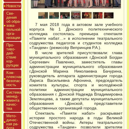
Новос­ти
Све­
дения
об об­ра­
7 мая 2018 года в актовом зале учебного
зова­
корпуса №1 Донского политехнического
тель­ной
ор­га­
колледжа состоялась премьера спектакля
низа­ции
«Памяти набат…» в исполнении театрального
содружества педагогов и студентов колледжа
Про­
«Тандем» (режиссёр Вепринцев Р.А.).
тиво­
В числе зрителей присутствовали: глава
дей­
ствие
муниципального образования г.Донской Богдан
кор­
Сергеевич Павленко, заместитель главы
рупции
администрации муниципального образования
г.Донской Марина Николаевна Бачурина,
Ком­
руководитель аппарата администрации города
плексная
Лариса Васильевна Афонина, председатель
бе­зопас­
ность
комитета культуры, спорта и молодёжной
политики администрации муниципального
Сис­те­ма
образования г. Донской Надежда Владимировна
ме­нед­
Землянцева, а также депутаты муниципального
жмен­та
образования г.Донской, представители
ка­чес­
общественных организаций города.
тва
Спектакль «Памяти набат» раскрывает
Мето­
истории простого народа в годы Великой
дичес­
Отечественной войны. Актеры театрального
кая ра­
содружества «Тандем» позволили зрителям
бота