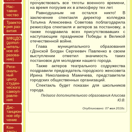
прочувствовать все тяготы военного времени,
Нас­
на время погрузив их в атмосферу тех лет.
тавни­
Равнодушным не остался никто! В
чес­тво
заключение спектакля директор колледжа
Татьяна Алексеевна Советова поблагодарила
Тра­ек­то­
рия раз­
режиссёра спектакля и актеров за постановку, а
ви­тия
также поздравила всех присутствовавших с
наступающим праздником Победы в Великой
МФЦДО
отечественной войне.
(до­пол­
Глава муниципального образования
ни­тель­
ное об­
г.Донской Богдан Сергеевич Павленко в своем
ра­зова­
выступлении отметил значимость таких
ние)
постановок для молодежи нашего города.
Также актеров театрального содружества
Реги­
поздравили председатель городского женсовета
ональ­
ный
Ирина Николаевна Мамичева, представители
центр
городских общественных организаций.
сту­ден­
Спектакль будет показан для школьников
ческо­го
города.
са­мо­уп­
равле­
Педагог дополнительного образования Алисова
ния
Ю.В.
Дис­
Опубликовано: 07 мая 2018г.
танци­он­
ное обу­
чение
Кон­
такты