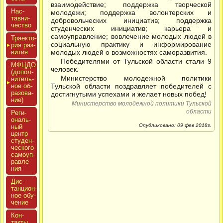
взаимодействие; поддержка творческой
Нас­
молодежи; поддержка волонтерских и
тавни­
добровольческих инициатив; поддержка
чес­тво
студенческих инициатив; карьера и
самоуправление; вовлечение молодых людей в
Тра­ек­то­
социальную практику и информирование
рия раз­
ви­тия
молодых людей о возможностях саморазвития.
Победителями от Тульской области стали 9
МФЦДО
человек.
(до­пол­
Министерство молодежной политики
ни­тель­
ное об­
Тульской области поздравляет победителей с
ра­зова­
достигнутыми успехами и желает новых побед!
ние)
Министерство молодежной политики Тульской
области
Реги­
ональ­
Опубликовано: 09 фев 2018г.
ный
центр
сту­ден­
ческо­го
са­мо­уп­
равле­
ния
Дис­
танци­он­
ное обу­
чение
Кон­
такты