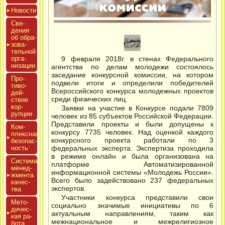
Новос­ти
Све­
дения
об об­ра­
зова­
тель­ной
ор­га­
9 февраля 2018г. в стенах Федерального
низа­ции
агентства по делам молодежи состоялось
заседание конкурсной комиссии, на котором
Про­
подвели итоги и определили победителей
тиво­
Всероссийского конкурса молодежных проектов
дей­
среди физических лиц.
ствие
кор­
Заявки на участие в Конкурсе подали 7809
рупции
человек из 85 субъектов Российской Федерации.
Представили проекты и были допущены к
Ком­
конкурсу 7735 человек. Над оценкой каждого
плексная
конкурсного проекта работали по 3
бе­зопас­
ность
федеральных эксперта. Экспертиза проходила
в режиме онлайн и была организована на
Сис­те­ма
платформе Автоматизированной
ме­нед­
информационной системы «Молодежь России».
жмен­та
Всего было задействовано 237 федеральных
ка­чес­
экспертов.
тва
Участники конкурса представили свои
Мето­
социально значимые инициативы по 6
дичес­
актуальным направлениям, таким как
кая ра­
межнациональное и межрелигиозное
бота