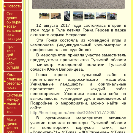
Новос­ти
Све­
дения
об об­ра­
12 августа 2017 года состоялась вторая в
зова­
этом году в Туле летняя Гонка Героев в парке
тель­ной
ор­га­
активного отдыха Некрасово!
низа­ции
Эта Гонка состояла из командной игры и
чемпионата (индивидуальный хронометраж и
Про­
профессиональное судейство).
тиво­
дей­
В мероприятии приняла участие заместитель
ствие
председателя правительства Тульской области
кор­
– министр молодежной политики Тульской
рупции
области Юлия Вепринцева.
Гонка героев – культовый забег с
Ком­
плексная
препятствиями всероссийского масштаба.
бе­зопас­
Уникальные ландшафты и оригинальные
ность
препятствия делают каждый забег
неповторимым. Участники испытали себя на
Сис­те­ма
выносливость, командный дух и выживаемость!
ме­нед­
Подробнее о мероприятии, можно найти на
жмен­та
ка­чес­
сайте:
тва
http://heroleague.ru/events/GGNVTYLA1208/
В организации мероприятия активное
Мето­
участие приняли волонтеры Тульской области
дичес­
из волонтерских корпусов таких, как
кая ра­
бота
«Волонтер-71» (г.Тула), «ДОСтижение» (г.Тула),