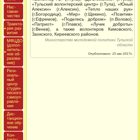
«Тульский волонтерский центр» (г.Тула), «Юный
Нас­
Алексин» (г.Алексин), «Тепло наших рук»
тавни­
(г.Богородицк), «Мир» (г.Щекино), «Позитив»
чес­тво
(г.Ефремов), «Поделись добром» (п.Волово),
Тра­ек­то­
«Патриот» (г.Плавск), «Лучик доброты»
рия раз­
(г.Венев), а также волонтеров Кимовского,
ви­тия
Заокского, Киреевского районов.
Министерство молодежной политики Тульской
МФЦДО
(до­пол­
области
ни­тель­
ное об­
Опубликовано: 15 авг 2017г.
ра­зова­
ние)
Реги­
ональ­
ный
центр
сту­ден­
ческо­го
са­мо­уп­
равле­
ния
Дис­
танци­он­
ное обу­
чение
Кон­
такты