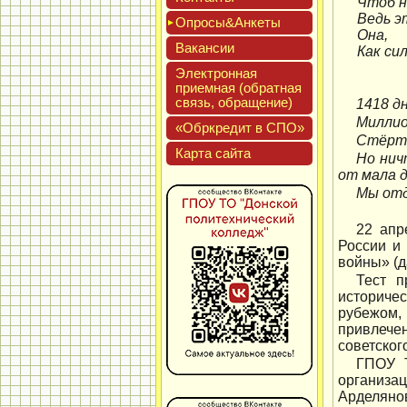
Чтоб н
Ведь э
Опро­сы&Анке­ты
Она,
Вакан­сии
Как сил
(Ю.
Элек­трон­ная
при­ем­ная (об­ратная
связь, об­ра­щение)
1418 д
Миллио
«Обркре­дит в СПО»
Стёрты
Кар­та сай­та
Но нич
от мала д
Мы отд
22 апр
России и
войны» (д
Тест п
историче
рубежом,
привлече
советског
ГПОУ Т
организа
Арделяно