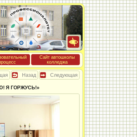
зова­тель­ный
Сайт ав­тошко­лы
про­цесс
кол­леджа
щая
Назад
Следующая
! Я ГОРЖУСЬ!»