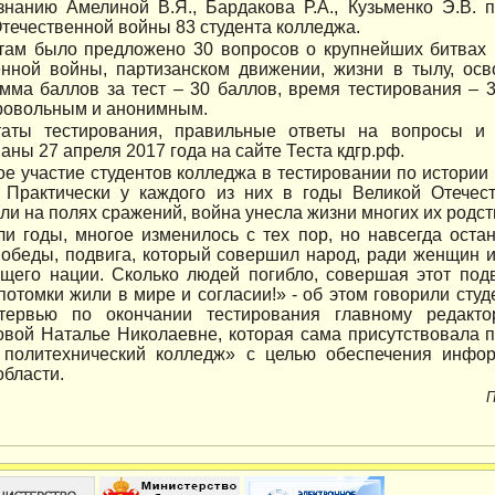
знанию Амелиной В.Я., Бардакова Р.А., Кузьменко Э.В. 
течественной войны 83 студента колледжа.
там было предложено 30 вопросов о крупнейших битвах 1
енной войны, партизанском движении, жизни в тылу, о
ма баллов за тест – 30 баллов, время тестирования – 3
ровольным и анонимным.
таты тестирования, правильные ответы на вопросы и
аны 27 апреля 2017 года на сайте Теста кдгр.рф.
ое участие студентов колледжа в тестировании по истории
. Практически у каждого из них в годы Великой Отече
ли на полях сражений, война унесла жизни многих их родст
и годы, многое изменилось с тех пор, но навсегда оста
обеды, подвига, который совершил народ, ради женщин и 
щего нации. Сколько людей погибло, совершая этот подв
потомки жили в мире и согласии!» - об этом говорили сту
тервью по окончании тестирования главному редакто
овой Наталье Николаевне, которая сама присутствовала 
 политехнический колледж» с целью обеспечения инфо
области.
П