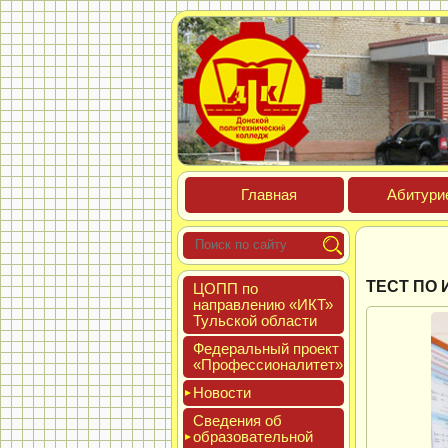
Глав­ная
Аби­тури­
ТЕСТ ПО
ЦОПП по
нап­равле­нию «ИКТ»
Туль­ской об­ласти
Феде­раль­ный про­ект
«Про­фес­си­она­литет»
Новос­ти
Све­дения об
об­ра­зова­тель­ной