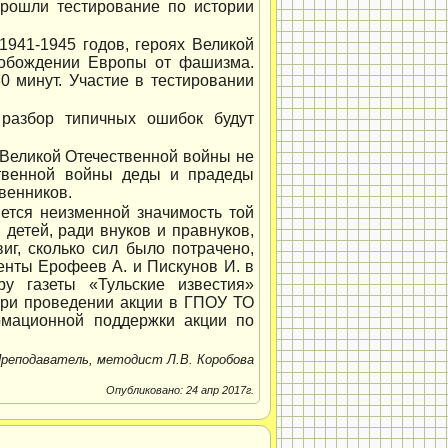
прошли тестирование по истории
941-1945 годов, героях Великой
свобождении Европы от фашизма.
0 минут. Участие в тестировании
 разбор типичных ошибок будут
 Великой Отечественной войны не
ственной войны деды и прадеды
венников.
нется неизменной значимость той
детей, ради внуков и правнуков,
иг, сколько сил было потрачено,
денты Ерофеев А. и Пискунов И. в
ру газеты «Тульские известия»
при проведении акции в ГПОУ ТО
рмационной поддержки акции по
реподаватель, методист Л.В. Коробова
Опубликовано: 24 апр 2017г.