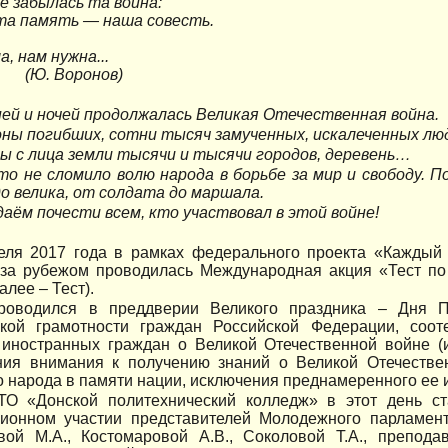
е забылась та война:
та память — наша совесть.
а, нам нужна...
 Воронов)
ней и ночей продолжалась Великая Отечественная война.
ны погибших, сотни тысяч замученных, искалеченных люд
 с лица земли тысячи и тысячи городов, деревень…
то не сломило волю народа в борьбе за мир и свободу. 
о велика, от солдата до маршала.
аём почести всем, кто участвовал в этой войне!
еля 2017 года в рамках федерального проекта «Каждый 
 за рубежом проводилась Международная акция «Тест по
алее – Тест).
роводился в преддверии Великого праздника – Дня 
ской грамотности граждан Российской Федерации, соот
 иностранных граждан о Великой Отечественной войне 
ния внимания к получению знаний о Великой Отечестве
о народа в памяти нации, исключения преднамеренного ее 
О «Донской политехнический колледж» в этот день ст
ционном участии представителей Молодежного парламен
вой М.А., Костомаровой А.В., Соколовой Т.А., препод