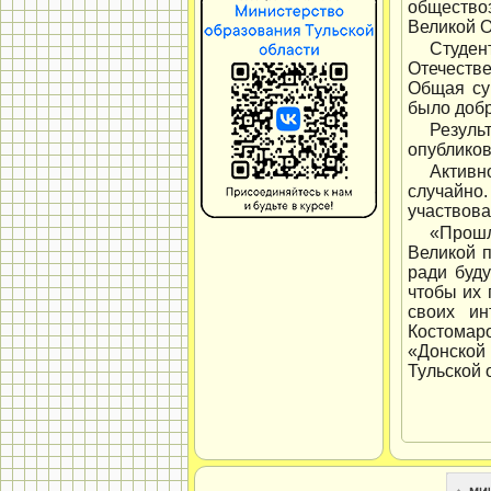
общество
Великой О
Студен
Отечеств
Общая сум
было доб
Резуль
опубликов
Активн
случайно
участвова
«Прошл
Великой п
ради буду
чтобы их 
своих ин
Костомар
«Донской
Тульской 