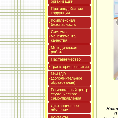
ор­га­низа­ции
Про­тиво­дей­ствие
кор­рупции
Ком­плексная
бе­зопас­ность
Сис­те­ма
ме­нед­жмен­та
ка­чес­тва
Мето­дичес­кая
ра­бота
Нас­тавни­чес­тво
Тра­ек­то­рия раз­ви­тия
МФЦДО
(до­пол­ни­тель­ное
об­ра­зова­ние)
Реги­ональ­ный центр
сту­ден­ческо­го
са­мо­уп­равле­ния
Дис­танци­он­ное
Никт
обу­чение
… Я 
Кон­такты