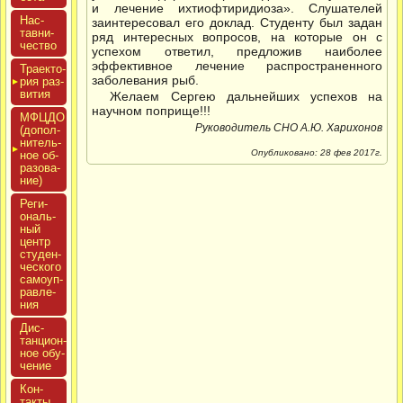
и лечение ихтиофтиридиоза». Слушателей
Нас­
заинтересовал его доклад. Студенту был задан
тавни­
ряд интересных вопросов, на которые он с
чес­тво
успехом ответил, предложив наиболее
эффективное лечение распространенного
Тра­ек­то­
заболевания рыб.
рия раз­
ви­тия
Желаем Сергею дальнейших успехов на
научном поприще!!!
МФЦДО
Руководитель СНО А.Ю. Харихонов
(до­пол­
ни­тель­
Опубликовано: 28 фев 2017г.
ное об­
ра­зова­
ние)
Реги­
ональ­
ный
центр
сту­ден­
ческо­го
са­мо­уп­
равле­
ния
Дис­
танци­он­
ное обу­
чение
Кон­
такты