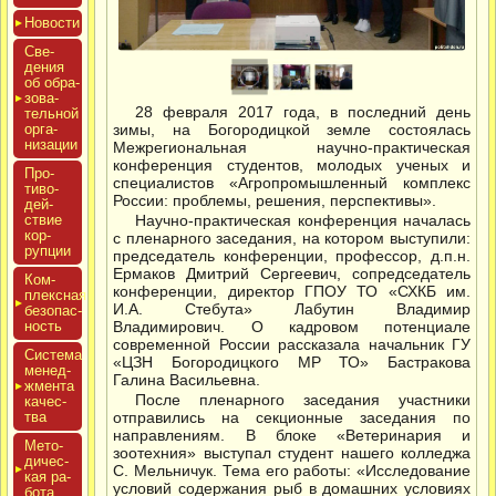
Новос­ти
Све­
дения
об об­ра­
зова­
28 февраля 2017 года, в последний день
тель­ной
ор­га­
зимы, на Богородицкой земле состоялась
низа­ции
Межрегиональная научно-практическая
конференция студентов, молодых ученых и
Про­
специалистов «Агропромышленный комплекс
тиво­
России: проблемы, решения, перспективы».
дей­
ствие
Научно-практическая конференция началась
кор­
с пленарного заседания, на котором выступили:
рупции
председатель конференции, профессор, д.п.н.
Ермаков Дмитрий Сергеевич, сопредседатель
Ком­
конференции, директор ГПОУ ТО «СХКБ им.
плексная
И.А. Стебута» Лабутин Владимир
бе­зопас­
ность
Владимирович. О кадровом потенциале
современной России рассказала начальник ГУ
Сис­те­ма
«ЦЗН Богородицкого МР ТО» Бастракова
ме­нед­
Галина Васильевна.
жмен­та
После пленарного заседания участники
ка­чес­
тва
отправились на секционные заседания по
направлениям. В блоке «Ветеринария и
Мето­
зоотехния» выступал студент нашего колледжа
дичес­
С. Мельничук. Тема его работы: «Исследование
кая ра­
условий содержания рыб в домашних условиях
бота