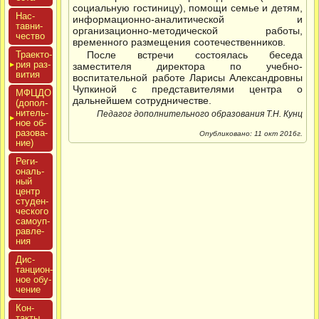
социальную гостиницу), помощи семье и детям,
Нас­
информационно-аналитической и
тавни­
организационно-методической работы,
чес­тво
временного размещения соотечественников.
Тра­ек­то­
После встречи состоялась беседа
рия раз­
заместителя директора по учебно-
ви­тия
воспитательной работе Ларисы Александровны
Чупкиной с представителями центра о
МФЦДО
дальнейшем сотрудничестве.
(до­пол­
ни­тель­
Педагог дополнительного образования Т.Н. Кунц
ное об­
ра­зова­
Опубликовано: 11 окт 2016г.
ние)
Реги­
ональ­
ный
центр
сту­ден­
ческо­го
са­мо­уп­
равле­
ния
Дис­
танци­он­
ное обу­
чение
Кон­
такты