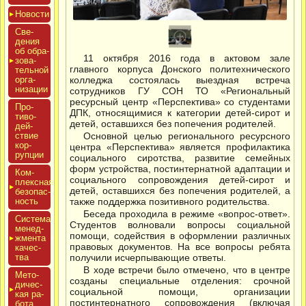
Новос­ти
Све­
дения
об об­ра­
11 октября 2016 года в актовом зале
зова­
главного корпуса Донского политехнического
тель­ной
ор­га­
колледжа состоялась выездная встреча
низа­ции
сотрудников ГУ СОН ТО «Региональный
ресурсный центр «Перспектива» со студентами
Про­
ДПК, относящимися к категории детей-сирот и
тиво­
детей, оставшихся без попечения родителей.
дей­
ствие
Основной целью регионального ресурсного
кор­
центра «Перспектива» является профилактика
рупции
социального сиротства, развитие семейных
форм устройства, постинтернатной адаптации и
Ком­
социального сопровождения детей-сирот и
плексная
детей, оставшихся без попечения родителей, а
бе­зопас­
ность
также поддержка позитивного родительства.
Беседа проходила в режиме «вопрос-ответ».
Сис­те­ма
Студентов волновали вопросы социальной
ме­нед­
помощи, содействия в оформлении различных
жмен­та
правовых документов. На все вопросы ребята
ка­чес­
тва
получили исчерпывающие ответы.
В ходе встречи было отмечено, что в центре
Мето­
созданы специальные отделения: срочной
дичес­
социальной помощи, организации
кая ра­
постинтернатного сопровождения (включая
бота