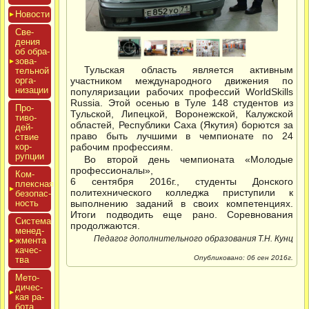
Новос­ти
Све­
дения
об об­ра­
зова­
Тульская область является активным
тель­ной
ор­га­
участником международного движения по
низа­ции
популяризации рабочих профессий WorldSkills
Russia. Этой осенью в Туле 148 студентов из
Про­
Тульской, Липецкой, Воронежской, Калужской
тиво­
областей, Республики Саха (Якутия) борются за
дей­
право быть лучшими в чемпионате по 24
ствие
кор­
рабочим профессиям.
рупции
Во второй день чемпионата «Молодые
профессионалы»,
Ком­
6 сентября 2016г., студенты Донского
плексная
политехнического колледжа приступили к
бе­зопас­
ность
выполнению заданий в своих компетенциях.
Итоги подводить еще рано. Соревнования
Сис­те­ма
продолжаются.
ме­нед­
Педагог дополнительного образования Т.Н. Кунц
жмен­та
ка­чес­
Опубликовано: 06 сен 2016г.
тва
Мето­
дичес­
кая ра­
бота