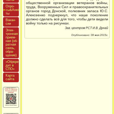
общественной организации ветеранов войны,
Опро­
труда, Вооруженных Сил и правоохранительных
сы&Анке­
органов город Донской, полковник запаса Ю.С.
ты
Алексеенко подчеркнул, что наше поколение
должно сделать всё для того, чтобы дети видели
Вакан­
войну только на рисунках.
сии
Зав. центром РСТ И.В. Дунай
Элек­
трон­ная
Опубликовано: 08 мая 2015г.
при­ем­
ная (об­
ратная
связь,
об­ра­
щение)
«Обркре­
дит в
СПО»
Кар­та
сай­та