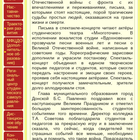
Отечественной войны с фронта с их
Нас­
впечатлениями и переживаниями, письма, за
тавни­
которыми стоят настоящие, порой трагические
чес­тво
судьбы простых людей, оказавшихся на грани
жизни и смерти.
Тра­ек­то­
Письма в спектакле-концерте читают актёры
рия раз­
ви­тия
студенческого театра «Многоточие». В
исполнении вокалистов студии «Вдохновение»
МФЦДО
прозвучали песни военных лет и песни о
(до­пол­
Великой Отечественной войне, написанные в
ни­тель­
советские годы. Хореографические зарисовки
ное об­
дополнили и украсили постановку. Спектакль-
ра­зова­
ние)
концерт объединил в едином творческом
порыве педагогов и студентов, которые смогли
Реги­
передать настроение и эмоции своих героев,
ональ­
проявив себя настоящими актёрами. Спектакль-
ный
концерт получился замечательным, зрители
центр
долго аплодировали стоя.
сту­ден­
ческо­го
Глава муниципального образования город
са­мо­уп­
Донской Б.С. Павленко поздравил всех с
равле­
наступающим Великим Праздником и отметил
ния
большую заинтересованность студентов
событиями того времени. Директор колледжа
Дис­
танци­он­
Т.А. Советова поблагодарила студентов и
ное обу­
педагогов за прекрасную игру и в заключение
чение
сказала, что сейчас, когда свидетелей тех
страшных событий все меньше, необходимо
Кон­
знать и помнить, что такое война. Председатель
такты