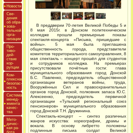
Новос­ти
Све­
дения
об об­ра­
В преддверии 70-летия Великой Победы 5 и
зова­
8 мая 2015г. в Донском политехническом
тель­ной
ор­га­
колледже прошли премьерные показы
низа­ции
спектакля-концерта «Письма, пришедшие с
войны». 5 мая была приглашена
Про­
общественность города, представители
тиво­
комитетов территориального самоуправления, 8
дей­
мая спектакль – концерт прошёл для студентов
ствие
кор­
и сотрудников колледжа. На премьерах
рупции
присутствовали почётные гости: глава
муниципального образования город Донской
Ком­
Б.С. Павленко, председатель общественной
плексная
организации ветеранов войны, труда,
бе­зопас­
Вооружённых Сил и правоохранительных
ность
органов город Донской, полковник запаса Ю.С.
Сис­те­ма
Алексеенко, председатель первичной
ме­нед­
организации «Тульский региональный союз
жмен­та
пенсионеров» муниципального образования
ка­чес­
город Донской Т.Н. Дружинина.
тва
Спектакль-концерт – синтез различных
Мето­
жанров искусства: хореографии, драмы и
дичес­
вокала. В основу либретто положены
кая ра­
подлинные письма солдат Великой
бота