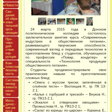
Новос­ти
Све­
дения
об об­ра­
зова­
тель­ной
ор­га­
24 марта 2015 года в Донском
низа­ции
политехническом колледже состоялось
заключительное занятие курса «Современные
Про­
индустрии в общественном питании»,
тиво­
развивающего творческие способности,
дей­
современный взгляд и передовые технологии в
ствие
кор­
приготовлении блюд у студентов, обучающихся
рупции
по профессии «Повар, кондитер» и
специальности «Технология продукции
Ком­
общественного питания».
плексная
Студенты продемонстрировали свои
бе­зопас­
ность
практические навыки по приготовлению
сложных блюд:
Сис­те­ма
«Сёмга с муссом трески, запечённая в
ме­нед­
слоёном тесте» – Воспищев Н., гр. ПК 13-
жмен­та
2.1;
ка­чес­
тва
«Калья с горбушей и треской» – Внуков Н.,
гр. ПК13-2.1;
Мето­
«Эскалоп с отварными овощами» –
дичес­
Промыслова Н., гр. ПК13-2.1;
кая ра­
«Салат из курицы по-царски» – Куркина Е.,
бота