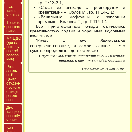
гр. ПК13-2.1;
Нас­
«Салат из авокадо с грейпфрутом и
тавни­
креветками» – Юрлов М., гр. ТП14-1.1;
чес­тво
«Ванильные маффины с заварным
кремом» – Беляева Т., гр. ТП14-1.1.
Тра­ек­то­
Все приготовленные блюда отличались
рия раз­
ви­тия
креативностью подачи и хорошими вкусовыми
качествами.
МФЦДО
Жизнь – это бесконечное
(до­пол­
совершенствование, и самое главное – это
ни­тель­
суметь определить, где твоё место.
ное об­
ра­зова­
Студенческий совет отделения «Общественное
ние)
питание и технология обслуживания»
Реги­
Опубликовано: 24 мар 2015г.
ональ­
ный
центр
сту­ден­
ческо­го
са­мо­уп­
равле­
ния
Дис­
танци­он­
ное обу­
чение
Кон­
такты