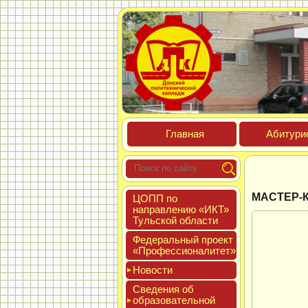
Глав­ная
Аби­тури­
МАСТЕР-
ЦОПП по
нап­равле­нию «ИКТ»
Туль­ской об­ласти
Феде­раль­ный про­ект
«Про­фес­си­она­литет»
Новос­ти
Све­дения об
об­ра­зова­тель­ной