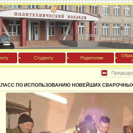
Обра­
ен­ту
Сту­ден­ту
Роди­телям
Предыду
КЛАСС ПО ИСПОЛЬЗОВАНИЮ НОВЕЙШИХ СВАРОЧНЫ