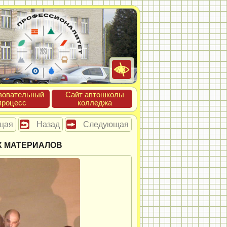
зова­тель­ный
Сайт ав­тошко­лы
про­цесс
кол­леджа
щая
Назад
Следующая
Х МАТЕРИАЛОВ