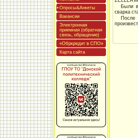
ZELLERW
Были в
Опро­сы&Анке­ты
сварка ст
Вакан­сии
После 
произвест
Элек­трон­ная
при­ем­ная (об­ратная
связь, об­ра­щение)
«Обркре­дит в СПО»
Кар­та сай­та