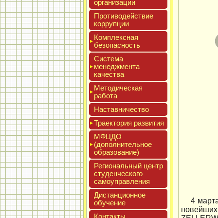
ор­га­низа­ции
Про­тиво­дей­ствие
кор­рупции
Ком­плексная
бе­зопас­ность
Сис­те­ма
ме­нед­жмен­та
ка­чес­тва
Мето­дичес­кая
ра­бота
Нас­тавни­чес­тво
Тра­ек­то­рия раз­ви­тия
МФЦДО
(до­пол­ни­тель­ное
об­ра­зова­ние)
Реги­ональ­ный центр
сту­ден­ческо­го
са­мо­уп­равле­ния
Дис­танци­он­ное
4 март
обу­чение
новейши
Кон­такты