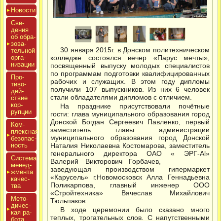
Новос­ти
Све­
дения
об об­ра­
зова­
30 января 2015г. в Донском политехническом
тель­ной
ор­га­
колледже состоялся вечер «Парус мечты»,
низа­ции
посвященный выпуску молодых специалистов
по программам подготовки квалифицированных
Про­
рабочих и служащих. В этом году дипломы
тиво­
получили 107 выпускников. Из них 6 человек
дей­
стали обладателями дипломов с отличием.
ствие
кор­
На празднике присутствовали почётные
рупции
гости: глава муниципального образования город
Донской Богдан Сергеевич Павленко, первый
Ком­
заместитель главы администрации
плексная
муниципального образования город Донской
бе­зопас­
ность
Наталия Николаевна Костомарова, заместитель
генерального директора ОАО « ЭРГ-Аl»
Сис­те­ма
Валерий Викторович Горбачев,
ме­нед­
заведующая производством гипермаркет
жмен­та
«Карусель» г.Новомосковск Алла Геннадьевна
ка­чес­
Поликарпова, главный инженер ООО
тва
«Стройтехника» Вячеслав Михайлович
Мето­
Тюльпаков.
дичес­
В ходе церемонии было сказано много
кая ра­
теплых, трогательных слов. С напутственными
бота