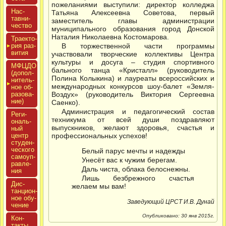
пожеланиями выступили: директор колледжа
Нас­
Татьяна Алексеевна Советова, первый
тавни­
заместитель главы администрации
чес­тво
муниципального образования город Донской
Наталия Николаевна Костомарова.
Тра­ек­то­
рия раз­
В торжественной части программы
ви­тия
участвовали творческие коллективы Центра
культуры и досуга – студия спортивного
МФЦДО
бального танца «Кристалл» (руководитель
(до­пол­
Полина Колыкина) и лауреаты всероссийских и
ни­тель­
международных конкурсов шоу-балет «Земля-
ное об­
ра­зова­
Воздух» (руководитель Виктория Сергеевна
ние)
Саенко).
Администрация и педагогический состав
Реги­
техникума от всей души поздравляют
ональ­
выпускников, желают здоровья, счастья и
ный
центр
профессиональных успехов!
сту­ден­
ческо­го
Белый парус мечты и надежды
са­мо­уп­
Унесёт вас к чужим берегам.
равле­
Даль чиста, облака белоснежны.
ния
Лишь безбрежного счастья
Дис­
желаем мы вам!
танци­он­
ное обу­
Заведующий ЦРСТ И.В. Дунай
чение
Опубликовано: 30 янв 2015г.
Кон­
такты