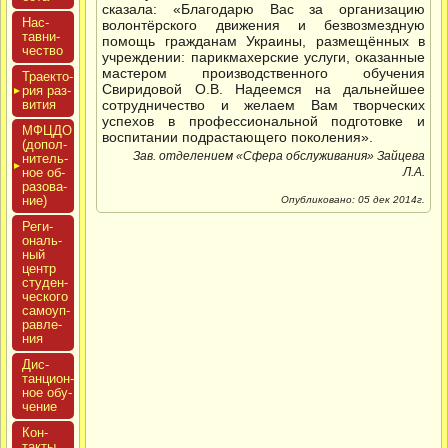
сказала: «Благодарю Вас за организацию
Нас­
волонтёрского движения и безвозмездную
тавни­
помощь гражданам Украины, размещённых в
чес­тво
учреждении: парикмахерские услуги, оказанные
мастером производственного обучения
Тра­ек­то­
Свиридовой О.В. Надеемся на дальнейшее
рия раз­
ви­тия
сотрудничество и желаем Вам творческих
успехов в профессиональной подготовке и
МФЦДО
воспитании подрастающего поколения».
(до­пол­
Зав. отделением «Сфера обслуживания» Зайцева
ни­тель­
ное об­
Л.А.
ра­зова­
ние)
Опубликовано: 05 дек 2014г.
Реги­
ональ­
ный
центр
сту­ден­
ческо­го
са­мо­уп­
равле­
ния
Дис­
танци­он­
ное обу­
чение
Кон­
такты