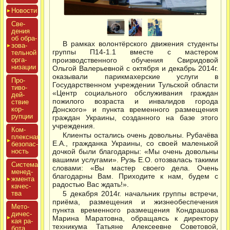
Новос­ти
Све­
дения
об об­ра­
В рамках волонтёрского движения студенты
зова­
группы П14-1.1 вместе с мастером
тель­ной
ор­га­
производственного обучения Свиридовой
низа­ции
Ольгой Валерьевной с октября и декабрь 2014г.
оказывали парикмахерские услуги в
Про­
Государственном учреждении Тульской области
тиво­
«Центр социального обслуживания граждан
дей­
пожилого возраста и инвалидов города
ствие
кор­
Донского» и пункта временного размещения
рупции
граждан Украины, созданного на базе этого
учреждения.
Ком­
Клиенты остались очень довольны. Рубачёва
плексная
Е.А., гражданка Украины, со своей маленькой
бе­зопас­
ность
дочкой были благодарны: «Мы очень довольны
вашими услугами». Рузь Е.О. отозвалась такими
Сис­те­ма
словами: «Вы мастер своего дела. Очень
ме­нед­
благодарны Вам. Приходите к нам, будем с
жмен­та
радостью Вас ждать!».
ка­чес­
тва
5 декабря 2014г. начальник группы встречи,
приёма, размещения и жизнеобеспечения
Мето­
пункта временного размещения Кондрашова
дичес­
Марина Маратовна, обращаясь к директору
кая ра­
техникума Татьяне Алексеевне Советовой,
бота