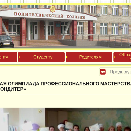
Обра­
ен­ту
Сту­ден­ту
Роди­телям
Предыду
АЯ ОЛИМПИАДА ПРОФЕССИОНАЛЬНОГО МАСТЕРСТВА 
КОНДИТЕР»