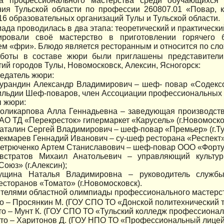
а профессионального мастерства среди обучающихся 
ния Тульской области по профессии 260807.01 «Повар, к
16 образовательных организаций Тулы и Тульской области.
да проводилась в два этапа: теоретический и практический
ировали своё мастерство в приготовлении горячего 
м «фри». Блюдо является ресторанным и относится по сло
боты в составе жюри были приглашены представители
ий городов Тулы, Новомосковск, Алексин, Ясногорск:
едатель жюри:
урандин Александр Владимирович – шеф- повар «Содекс
ильдии Шеф-поваров, член Ассоциации профессиональных Ш
 жюри:
оликарпова Алла Геннадьевна – заведующая производст
АО ТД «Перекресток» гипермаркет «Карусель» (г.Новомоско
аталин Сергей Владимирович – шеф-повар «Премьер» (г.Ту
екмарев Геннадий Иванович – су-шеф ресторана «Респект» (
етрюченко Артем Станиславович – шеф-повар ООО «Фортуна
встратов Михаил Анатольевич – управляющий культур
Союз» (г.Алексин);
ущина Наталья Владимировна – руководитель служб
есторанов «Томато» (г.Новомосковск).
телями областной олимпиады профессионального мастерст
то – Просянкин М. (ГОУ СПО ТО «Донской политехнический т
сто – Мунт К. (ГОУ СПО ТО «Тульский колледж профессионал
есто – Харитонов Д. (ГОУ НПО ТО «Профессиональный лице