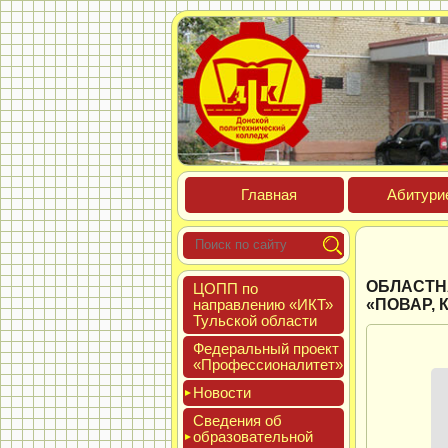
Глав­ная
Аби­тури­
ОБЛАСТН
ЦОПП по
нап­равле­нию «ИКТ»
«ПОВАР, 
Туль­ской об­ласти
Феде­раль­ный про­ект
«Про­фес­си­она­литет»
Новос­ти
Све­дения об
об­ра­зова­тель­ной