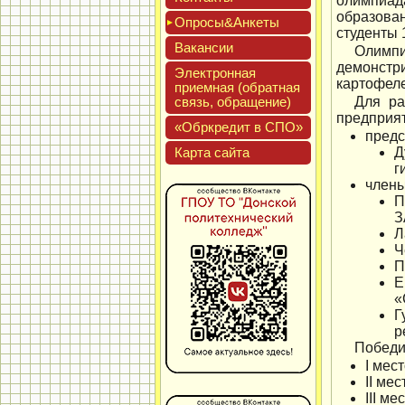
олимпиад
образова
Опро­сы&Анке­ты
студенты 
Вакан­сии
Олимпиа
демонстр
Элек­трон­ная
картофеле
при­ем­ная (об­ратная
связь, об­ра­щение)
Для ра
предприят
«Обркре­дит в СПО»
предс
Кар­та сай­та
Д
г
члены
П
З
Л
Ч
П
Е
«
Г
р
Победи
I мес
II ме
III м