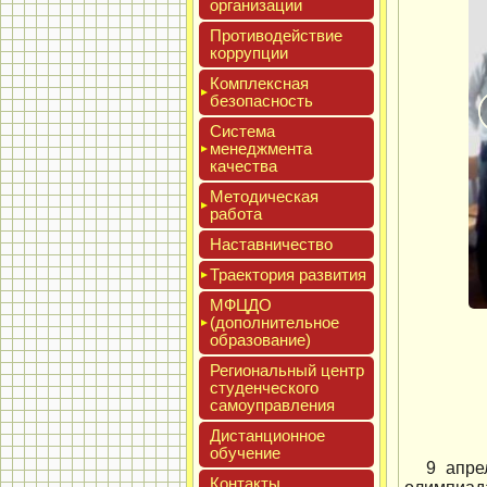
ор­га­низа­ции
Про­тиво­дей­ствие
кор­рупции
Ком­плексная
бе­зопас­ность
Сис­те­ма
ме­нед­жмен­та
ка­чес­тва
Мето­дичес­кая
ра­бота
Нас­тавни­чес­тво
Тра­ек­то­рия раз­ви­тия
МФЦДО
(до­пол­ни­тель­ное
об­ра­зова­ние)
Реги­ональ­ный центр
сту­ден­ческо­го
са­мо­уп­равле­ния
Дис­танци­он­ное
обу­чение
9 апре
Кон­такты