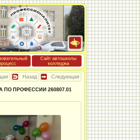
зова­тель­ный
Сайт ав­тошко­лы
про­цесс
кол­леджа
щая
Назад
Следующая
ПО ПРОФЕССИИ 260807.01