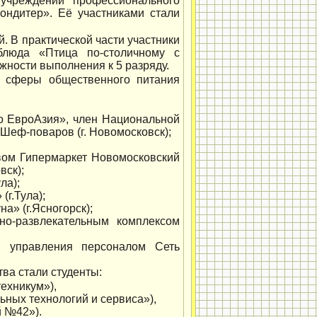
учреждений профессионального
ондитер». Её участниками стали
. В практической части участники
блюда «Птица по-столичному с
жности выполнения к 5 разряду.
 сферы общественного питания
о ЕвроАзия», член Национальной
еф-поваров (г. Новомосковск);
вом Гипермаркет Новомосковский
вск);
ла);
г.Тула);
» (г.Ясногорск);
но-развлекательным комплексом
ы управления персоналом Сеть
ва стали студенты:
ехникум»),
ьных технологий и сервиса»),
й №42»).