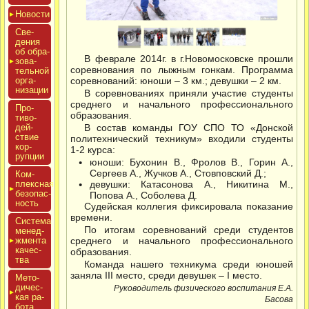
Новос­ти
Све­
дения
об об­ра­
В феврале 2014г. в г.Новомосковске прошли
зова­
соревнования по лыжным гонкам. Программа
тель­ной
ор­га­
соревнований: юноши – 3 км.; девушки – 2 км.
низа­ции
В соревнованиях приняли участие студенты
среднего и начального профессионального
Про­
образования.
тиво­
дей­
В состав команды ГОУ СПО ТО «Донской
ствие
политехнический техникум» входили студенты
кор­
1-2 курса:
рупции
юноши: Бухонин В., Фролов В., Горин А.,
Сергеев А., Жучков А., Стовповский Д.;
Ком­
плексная
девушки: Катасонова А., Никитина М.,
бе­зопас­
Попова А., Соболева Д.
ность
Судейская коллегия фиксировала показание
времени.
Сис­те­ма
По итогам соревнований среди студентов
ме­нед­
жмен­та
среднего и начального профессионального
ка­чес­
образования.
тва
Команда нашего техникума среди юношей
заняла III место, среди девушек – I место.
Мето­
дичес­
Руководитель физического воспитания Е.А.
кая ра­
Басова
бота